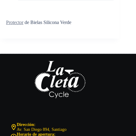
Protector
de Bielas Silicona Verde
Dirección:
Av. San Diego 894, Santiago
Horario de apertura: