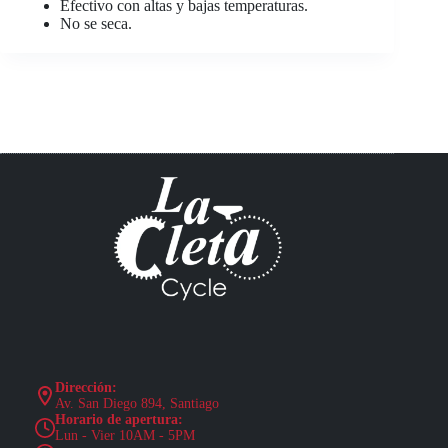
Efectivo con altas y bajas temperaturas.
No se seca.
Dirección:
Av. San Diego 894, Santiago
Horario de apertura:
Lun - Vier 10AM - 5PM