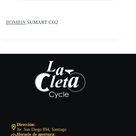
BOMBIN
SUMART CO2
Dirección:
Av. San Diego 894, Santiago
Horario de apertura: